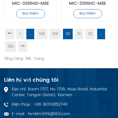
MIC-3396HD-M8E
MIC-3396HC-M8E
CPCI mới chính hãng
CPCI mới chính hãng
Đọc thêm
Đọc thêm
1
...
108
109
110
111
112
...
310
Tổng Cộng
310
Trang
Liên hệ với chúng tôi
Địa chỉ: Room 1707, No. 1705, Wulu Road, Industrial
Center, Tongan District, Xiamen
Điện thoại : +86 18059852749
E-mail : fxmkfm999@163.com