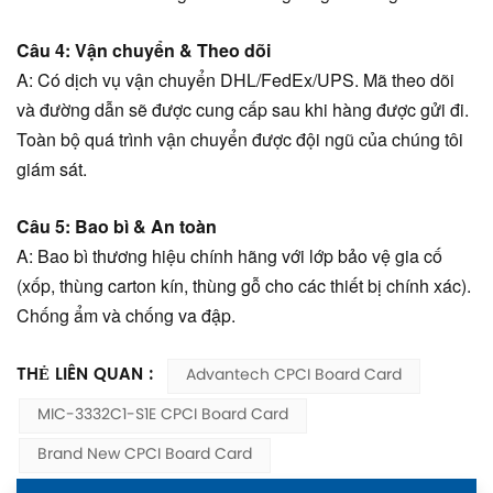
Câu 4: Vận chuyển & Theo dõi
A: Có dịch vụ vận chuyển DHL/FedEx/UPS. Mã theo dõi
và đường dẫn sẽ được cung cấp sau khi hàng được gửi đi.
Toàn bộ quá trình vận chuyển được đội ngũ của chúng tôi
giám sát.
Câu 5: Bao bì & An toàn
A: Bao bì thương hiệu chính hãng với lớp bảo vệ gia cố
(xốp, thùng carton kín, thùng gỗ cho các thiết bị chính xác).
Chống ẩm và chống va đập.
THẺ LIÊN QUAN :
Advantech CPCI Board Card
MIC-3332C1-S1E CPCI Board Card
Brand New CPCI Board Card