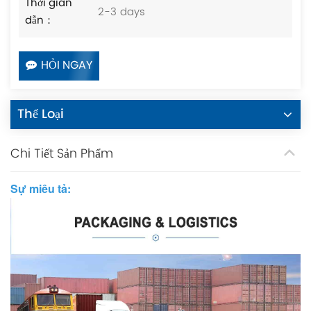
Thời gian
2-3 days
dẫn：
HỎI NGAY
Thể Loại
Chi Tiết Sản Phẩm
Sự miêu tả: