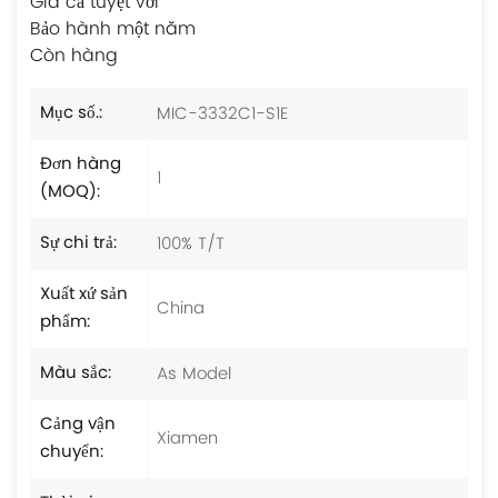
Giá cả tuyệt vời
Bảo hành một năm
Còn hàng
MIC-3332C1-S1E
Mục số.:
Đơn hàng
1
(MOQ):
100% T/T
Sự chi trả:
Xuất xứ sản
China
phẩm:
As Model
Màu sắc:
Cảng vận
Xiamen
chuyển: