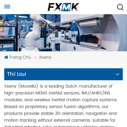
Trang Chủ
Xsens
Thể Loại
Xsens (Movella) is a leading Dutch manufacturer of
high-precision MEMS inertial sensors, IMU/AHRS/INS
modules, and wireless inertial motion capture systems.
Based on proprietary sensor fusion algorithms, our
products provide stable 3D orientation, navigation and
motion tracking without external cameras, suitable for