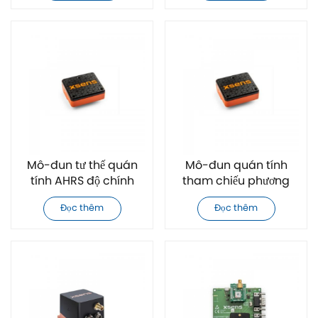
Mô-đun tư thế quán
Mô-đun quán tính
tính AHRS độ chính
tham chiếu phương
xác cao Xsens MTi-
thẳng đứng (VRU)
Đọc thêm
Đọc thêm
620 chính hãng
công nghiệp Xsens
MTi-610 chính hãng