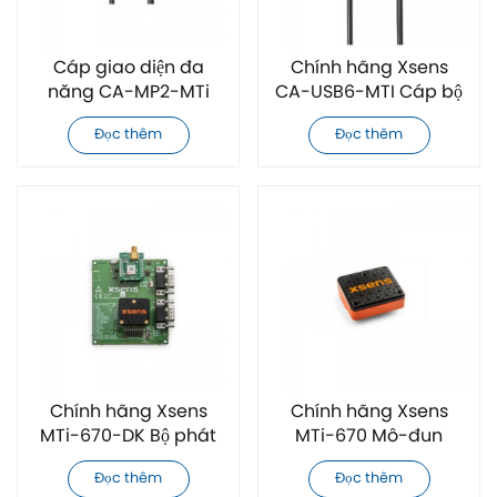
Cáp giao diện đa
Chính hãng Xsens
năng CA-MP2-MTi
CA-USB6-MTI Cáp bộ
chính hãng dành cho
chuyển đổi giao diện
Đọc thêm
Đọc thêm
các mô-đun Xsens
cho các mô-đun
MTi Series Modules
Xsens MTi Series
Chính hãng Xsens
Chính hãng Xsens
MTi-670-DK Bộ phát
MTi-670 Mô-đun
triển quán tính AHRS
quán tính AHRS công
Đọc thêm
Đọc thêm
độ chính xác cao
nghiệp hiệu năng cao