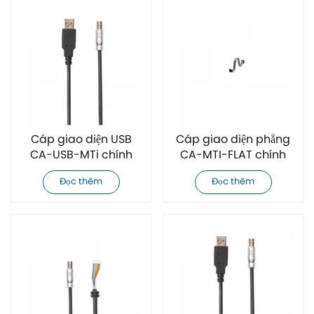
Cáp giao diện USB
Cáp giao diện phẳng
CA-USB-MTi chính
CA-MTI-FLAT chính
hãng dành cho các
hãng dành cho các
Đọc thêm
Đọc thêm
mô-đun quán tính
mô-đun Xsens MTi
Xsens MTi Series
Series Modules