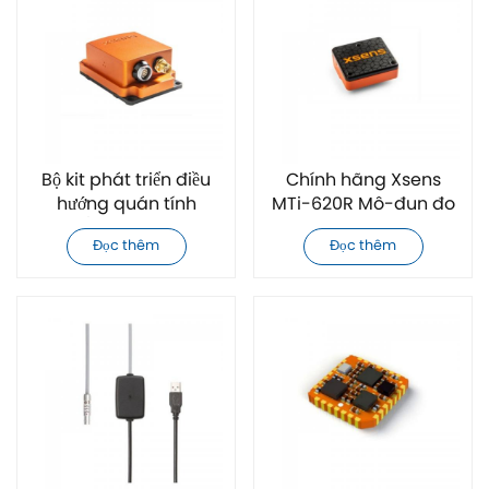
Bộ kit phát triển điều
Chính hãng Xsens
hướng quán tính
MTi-620R Mô-đun đo
GNSS/INS Xsens MTi-
tư thế quán tính AHRS
Đọc thêm
Đọc thêm
G-710-2A8G4-DK
công nghiệp bền bỉ
chính hãng
IP67