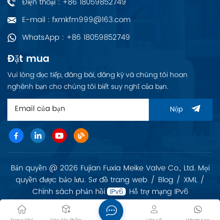
Điện thoại : +86 18059852749
E-mail : fxmkfm999@163.com
WhatsApp : +86 18059852749
Đặt mua
Vui lòng đọc tiếp, đăng bài, đăng ký và chúng tôi hoan
nghênh bạn cho chúng tôi biết suy nghĩ của bạn.
Nộp
Bản quyền @ 2026 Fujian Fuxia Meike Valve Co., Ltd. Mọi
quyền được bảo lưu.
Sơ đồ trang web
/
Blog
/
XML
/
Chính sách phản hồi
Hỗ trợ mạng IPv6