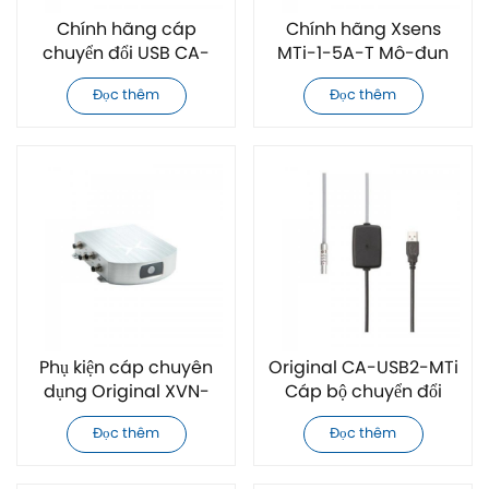
Chính hãng cáp
Chính hãng Xsens
chuyển đổi USB CA-
MTi-1-5A-T Mô-đun
USB4-MTi dành cho
đo tư thế quán tính
Đọc thêm
Đọc thêm
các mô-đun quán
VRU công nghiệp mini
tính Xsens MTi
Phụ kiện cáp chuyên
Original CA-USB2-MTi
dụng Original XVN-
Cáp bộ chuyển đổi
090D-1B dành cho
giao diện USB dành
Đọc thêm
Đọc thêm
Xsens MTi Series
cho Xsens MTi Series
Modules
Modules