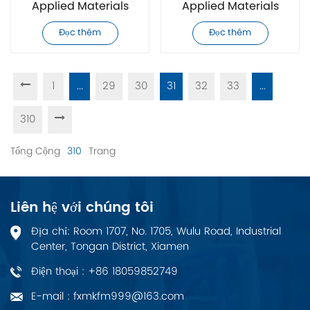
Applied Materials
Applied Materials
0190-75795 Bộ điều
0190-34055 mới tinh
Đọc thêm
Đọc thêm
khiển
1
...
29
30
31
32
33
...
310
Tổng Cộng
310
Trang
Liên hệ với chúng tôi
Địa chỉ: Room 1707, No. 1705, Wulu Road, Industrial
Center, Tongan District, Xiamen
Điện thoại : +86 18059852749
E-mail : fxmkfm999@163.com