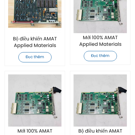
Mới 100% AMAT
Bộ điều khiển AMAT
Applied Materials
Applied Materials
0660-00812 Bộ điều
0100-09054 mới hoàn
Đọc thêm
Đọc thêm
khiển
toàn
Mới 100% AMAT
Bộ điều khiển AMAT