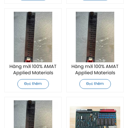
Hàng mới 100% AMAT
Hàng mới 100% AMAT
Applied Materials
Applied Materials
0190-34510 Bộ điều
0190-34511 Bộ điều
Đọc thêm
Đọc thêm
khiển
khiển