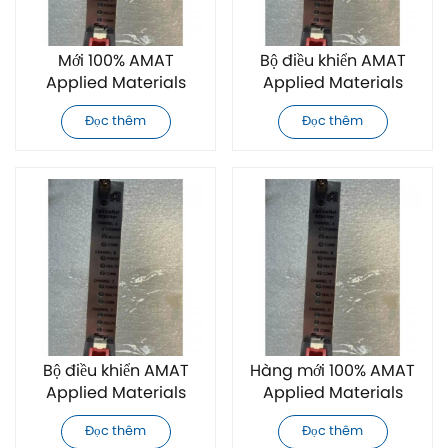
Mới 100% AMAT
Bộ điều khiển AMAT
Applied Materials
Applied Materials
0190-16927 Bộ điều
0190-16926 hoàn toàn
Đọc thêm
Đọc thêm
khiển
mới
Bộ điều khiển AMAT
Hàng mới 100% AMAT
Applied Materials
Applied Materials
0190-16928 hoàn toàn
0190-34513 Bộ điều
Đọc thêm
Đọc thêm
mới
khiển