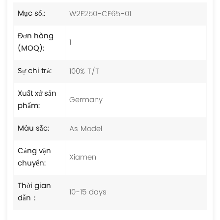
W2E250-CE65-01
Mục số.:
Đơn hàng
1
(MOQ):
100% T/T
Sự chi trả:
Xuất xứ sản
Germany
phẩm:
As Model
Màu sắc:
Cảng vận
Xiamen
chuyển:
Thời gian
10-15 days
dẫn：