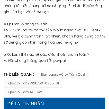
chúng tôi biết Chúng tôi sẽ cố gắng tốt nhất để đáp ứng
giá của bạn và hỗ trợ bạn
4 Q: Còn lô hàng thì sao?
Trả lời: Chúng tôi có thể sắp xếp lô hàng của DHL, FedEx,
UPS, với giá cạnh tranh, tất nhiên, khách hàng cũng có thể
sử dụng giao nhận hàng hóa của riêng họ
5 Q: Làm thế nào về các điều khoản thanh toán?
A: Nói chung thông qua t/t, paypal.
THẺ LIÊN QUAN :
Ebmpapst AC Ly Tâm Quạt
Quạt Ly Tâm W2E250-CE65-01
Quạt Ly Tâm AC Gốc
ĐỂ LẠI TIN NHẮN