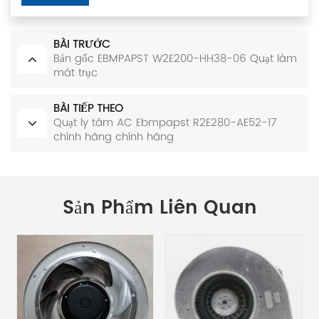
BÀI TRƯỚC
Bản gốc EBMPAPST W2E200-HH38-06 Quạt làm
mát trục
BÀI TIẾP THEO
Quạt ly tâm AC Ebmpapst R2E280-AE52-17
chính hãng chính hãng
Sản Phẩm Liên Quan