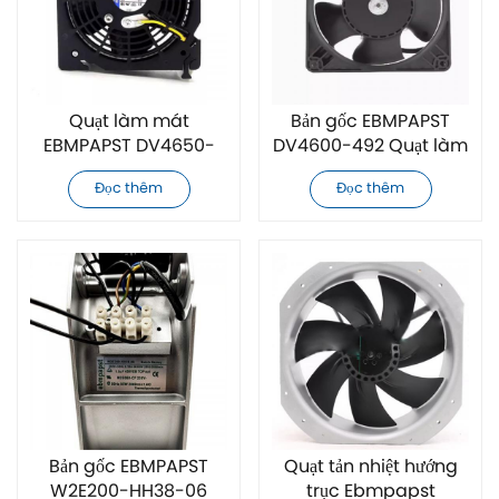
Quạt làm mát
Bản gốc EBMPAPST
EBMPAPST DV4650-
DV4600-492 Quạt làm
470 gốc chính hãng
mát trục
Đọc thêm
Đọc thêm
Bản gốc EBMPAPST
Quạt tản nhiệt hướng
W2E200-HH38-06
trục Ebmpapst