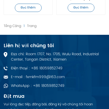
Quạt làm mát trục
W2E250-HJ52-06
Đọc thêm
Đọc thêm
chính hãng chính
hãng
Tổng Cộng
1
Trang
Liên hệ với chúng tôi
Địa chỉ: Room 1707, No. 1705, Wulu Road, Industrial
Center, Tongan District, Xiamen
Điện thoại : +86 18059852749
E-mail : fxmkfm999@163.com
WhatsApp : +86 18059852749
Đặt mua
Vui lòng đọc tiếp, đăng bài, đăng ký và chúng tôi hoan