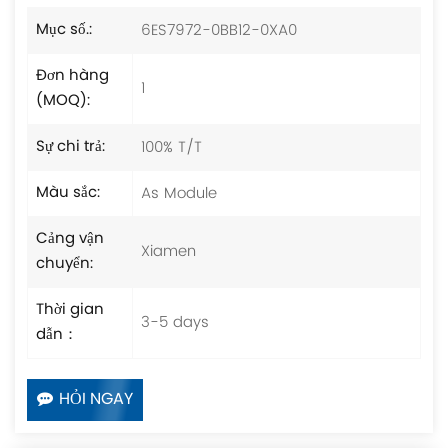
6ES7972-0BB12-0XA0
Mục số.:
Đơn hàng
1
(MOQ):
100% T/T
Sự chi trả:
As Module
Màu sắc:
Cảng vận
Xiamen
chuyển:
Thời gian
3-5 days
dẫn：
HỎI NGAY