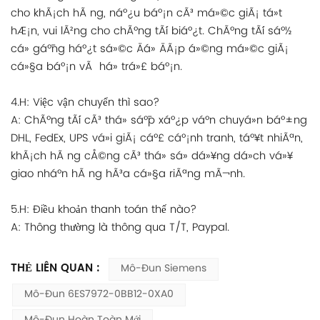
cho khÃ¡ch hÃ ng, náº¿u báº¡n cÃ³ má»©c giÃ¡ tá»t
hÆ¡n, vui lÃ²ng cho chÃºng tÃ´i biáº¿t. ChÃºng tÃ´i sáº½
cá» gáº¯ng háº¿t sá»©c Äá» ÄÃ¡p á»©ng má»©c giÃ¡
cá»§a báº¡n vÃ há» trá»£ báº¡n.
4.H: Việc vận chuyển thì sao?
A: ChÃºng tÃ´i cÃ³ thá» sáº¯p xáº¿p váº­n chuyá»n báº±ng
DHL, FedEx, UPS vá»i giÃ¡ cáº£ cáº¡nh tranh, táº¥t nhiÃªn,
khÃ¡ch hÃ ng cÅ©ng cÃ³ thá» sá»­ dá»¥ng dá»ch vá»¥
giao nháº­n hÃ ng hÃ³a cá»§a riÃªng mÃ¬nh.
5.H: Điều khoản thanh toán thế nào?
A: Thông thường là thông qua T/T, Paypal.
THẺ LIÊN QUAN :
Mô-Đun Siemens
Mô-Đun 6ES7972-0BB12-0XA0