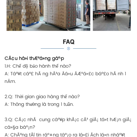
CÃ¢u há»i thÆ°á»ng gáº·p
1.H: Chế độ bảo hành thế nào?
A: Táº¥t cáº£ hÃ ng hÃ³a Äá»u ÄÆ°á»£c báº£o hÃ nh 1
nÄm.
2.Q: Thời gian giao hàng thế nào?
A: Thông thường là trong 1 tuần.
3.Q: CÃ¡c nhÃ cung cáº¥p khÃ¡c cÃ³ giÃ¡ tá»t hÆ¡n giÃ¡
cá»§a báº¡n?
A: ChÃºng tÃ´i tin ráº±ng táº¡o ra lá»£i Ã­ch lá»n nháº¥t