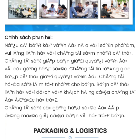
Chính sách phản hồi:
Náº¿u cÃ³ báº¥t ká»³ váº¥n Äá» nÃ o vá»i sáº£n pháº©m,
vui lÃ²ng liÃªn há» vá»i chÃºng tÃ´i sá»m nháº¥t cÃ³ thá».
ChÃºng tÃ´i sáº½ giÃºp báº¡n giáº£i quyáº¿t váº¥n Äá»
vÃ cá» gáº¯ng háº¿t sá»©c. ChÃºng tÃ´i tin ráº±ng giao
tiáº¿p cÃ³ thá» giáº£i quyáº¿t váº¥n Äá». ChÃºng tÃ´i
há»©a sáº½ lÃ m tá»t nháº¥t cho báº¡n. Báº¡n cÃ³ thá»
liÃªn há» vá»i dá»ch vá»¥ khÃ¡ch hÃ ng cá»§a chÃºng tÃ´i
Äá» ÄÆ°á»£c há» trá»£.
ChÃºng tÃ´i sáº½ cá» gáº¯ng háº¿t sá»©c Äá» ÄÃ¡p
á»©ng má»©c giÃ¡ cá»§a báº¡n vÃ há» trá»£ báº¡n.