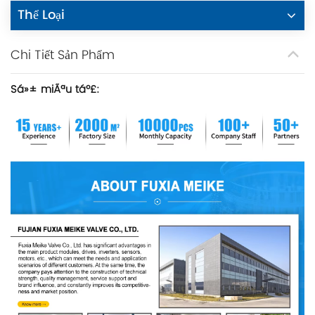
Thể Loại
Chi Tiết Sản Phẩm
Sá»± miÃªu táº£: