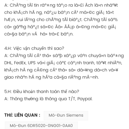
A: ChÃºng tÃ´i tin ráº±ng táº¡o ra lá»£i Ã­ch lá»n nháº¥t
cho khÃ¡ch hÃ ng, náº¿u báº¡n cÃ³ má»©c giÃ¡ tá»t
hÆ¡n, vui lÃ²ng cho chÃºng tÃ´i biáº¿t. ChÃºng tÃ´i sáº½
cá» gáº¯ng háº¿t sá»©c Äá» ÄÃ¡p á»©ng má»©c giÃ¡
cá»§a báº¡n vÃ há» trá»£ báº¡n.
4.H: Việc vận chuyển thì sao?
A: ChÃºng tÃ´i cÃ³ thá» sáº¯p xáº¿p váº­n chuyá»n báº±ng
DHL, FedEx, UPS vá»i giÃ¡ cáº£ cáº¡nh tranh, táº¥t nhiÃªn,
khÃ¡ch hÃ ng cÅ©ng cÃ³ thá» sá»­ dá»¥ng dá»ch vá»¥
giao nháº­n hÃ ng hÃ³a cá»§a riÃªng mÃ¬nh.
5.H: Điều khoản thanh toán thế nào?
A: Thông thường là thông qua T/T, Paypal.
THẺ LIÊN QUAN :
Mô-Đun Siemens
Mô-Đun 6DR5020-0NG01-0AA0