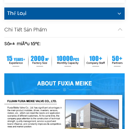
Thể Loại
Chi Tiết Sản Phẩm
Sá»± miÃªu táº£: