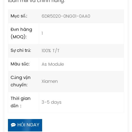
toàn mới và chính hãng.
6DR5020-0NG01-0AA0
Mục số.:
Đơn hàng
1
(MOQ):
100% T/T
Sự chi trả:
As Module
Màu sắc:
Cảng vận
Xiamen
chuyển:
Thời gian
3-5 days
dẫn：
HỎI NGAY