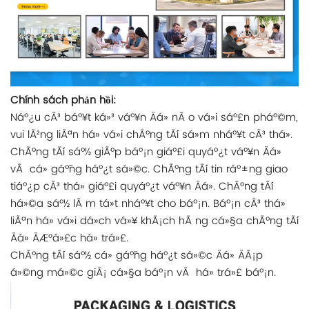
Chính sách phản hồi:
Náº¿u cÃ³ báº¥t ká»³ váº¥n Äá» nÃ o vá»i sáº£n pháº©m,
vui lÃ²ng liÃªn há» vá»i chÃºng tÃ´i sá»m nháº¥t cÃ³ thá».
ChÃºng tÃ´i sáº½ giÃºp báº¡n giáº£i quyáº¿t váº¥n Äá»
vÃ cá» gáº¯ng háº¿t sá»©c. ChÃºng tÃ´i tin ráº±ng giao
tiáº¿p cÃ³ thá» giáº£i quyáº¿t váº¥n Äá». ChÃºng tÃ´i
há»©a sáº½ lÃ m tá»t nháº¥t cho báº¡n. Báº¡n cÃ³ thá»
liÃªn há» vá»i dá»ch vá»¥ khÃ¡ch hÃ ng cá»§a chÃºng tÃ´i
Äá» ÄÆ°á»£c há» trá»£.
ChÃºng tÃ´i sáº½ cá» gáº¯ng háº¿t sá»©c Äá» ÄÃ¡p
á»©ng má»©c giÃ¡ cá»§a báº¡n vÃ há» trá»£ báº¡n.