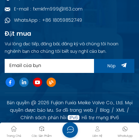
MB).
E-mail : fxmkfm999@163.com
WhatsApp : +86 18059852749
Đặt mua
Vui lòng đọc tiếp, đăng bài, đăng ký và chúng tôi hoan
nghênh bạn cho chúng tôi biết suy nghĩ của bạn.
Nộp
Bản quyền @ 2026 Fujian Fuxia Meike Valve Co., Ltd. Mọi
quyền được bảo lưu.
Sơ đồ trang web
/
Blog
/
XML
/
Chính sách phản hồi
Hỗ trợ mạng IPv6
Trang Chủ
Các Sản Phẩm
Liên Hệ
WhatsApp