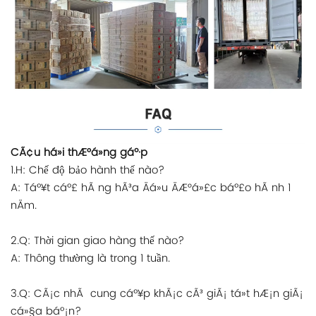
CÃ¢u há»i thÆ°á»ng gáº·p
1.H: Chế độ bảo hành thế nào?
A: Táº¥t cáº£ hÃ ng hÃ³a Äá»u ÄÆ°á»£c báº£o hÃ nh 1
nÄm.
2.Q: Thời gian giao hàng thế nào?
A: Thông thường là trong 1 tuần.
3.Q: CÃ¡c nhÃ cung cáº¥p khÃ¡c cÃ³ giÃ¡ tá»t hÆ¡n giÃ¡
cá»§a báº¡n?