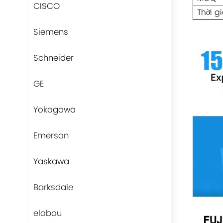
CISCO
Thời g
Siemens
Schneider
GE
Yokogawa
Emerson
Yaskawa
Barksdale
elobau