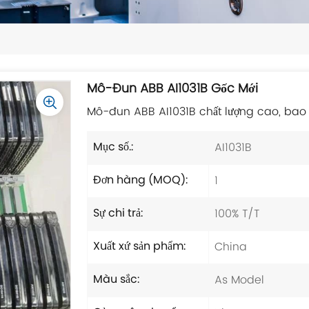
Mô-Đun ABB AI1031B Gốc Mới
Mô-đun ABB AI1031B chất lượng cao, bao
AI1031B
Mục số.:
1
Đơn hàng (MOQ):
100% T/T
Sự chi trả:
China
Xuất xứ sản phẩm:
As Model
Màu sắc: