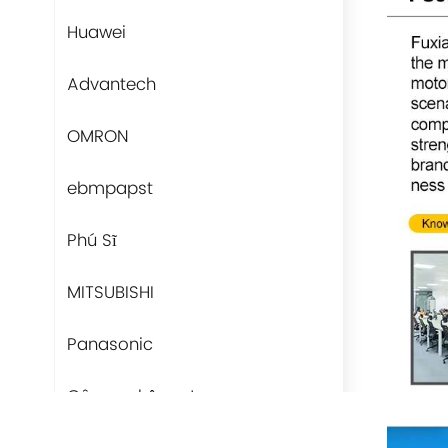
Huawei
Advantech
OMRON
ebmpapst
Phú Sĩ
MITSUBISHI
Panasonic
Công nghệ quạt