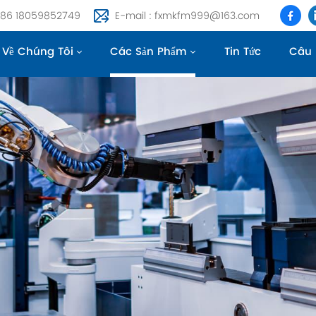
 +86 18059852749
E-mail : fxmkfm999@163.com
Về Chúng Tôi
Các Sản Phẩm
Tin Tức
Câu 