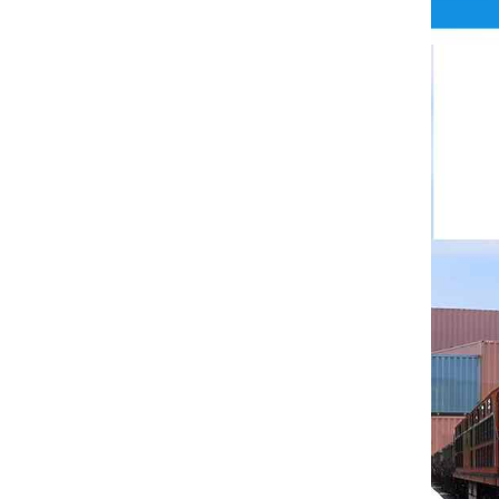
Rittal
BUSCHJOST
H3C
Triconex
ZIEHL-ABEGG
Bosch Rexroth
FESTO
Delta
Ti5 robot