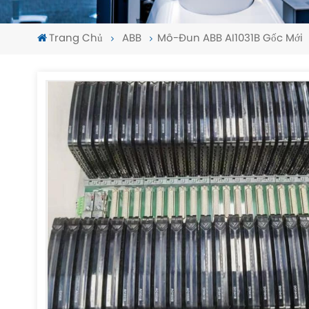
Trang Chủ
ABB
Mô-Đun ABB AI1031B Gốc Mới
-
-
>