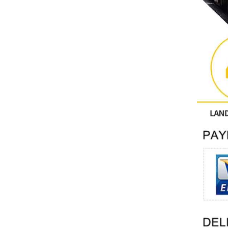
Người khác
LIÊN HỆ PHƯỢNG HOÀNG
Xinje
Mettler Toledo
PALL
YORK
Xsens
7OCEAN
ANSON