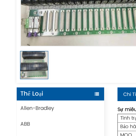
Thể Loại
Chi T
Allen-Bradley
Sự miêu
Tình t
ABB
Bảo h
MOQ