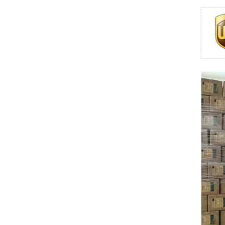
Swissbit
B&R
Parker
AZBIL
VACON
Eaton
SICK
Keyence