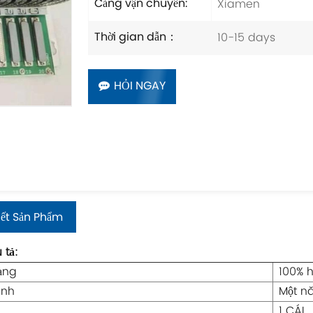
Xiamen
Cảng vận chuyển:
10-15 days
Thời gian dẫn：
HỎI NGAY
iết Sản Phẩm
 tả:
rạng
100% 
ành
Một n
1 CÁI