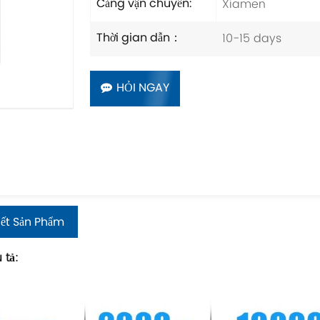
Xiamen
Cảng vận chuyển:
10-15 days
Thời gian dẫn：
HỎI NGAY
iết Sản Phẩm
 tả: