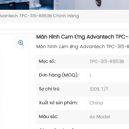
vantech TPC-315-R853B Chính Hãng
Màn Hình Cảm Ứng Advantech TPC-
Màn hình cảm ứng Advantech TPC-315-R8
TPC-315-R853B
Mục số.:
1
Đơn hàng (MOQ):
100% T/T
Sự chi trả:
China
Xuất xứ sản phẩm:
As Model
Màu sắc: