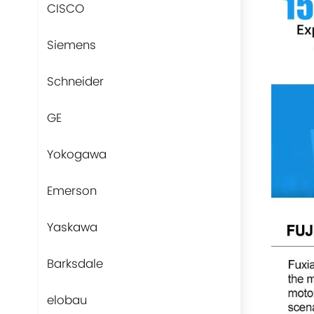
CISCO
Siemens
Schneider
GE
Yokogawa
Emerson
Yaskawa
Barksdale
elobau