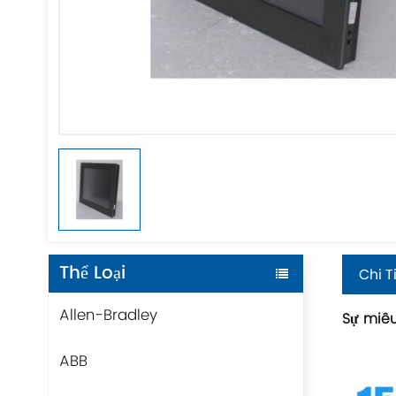
Thể Loại
Chi T
Allen-Bradley
Sự miêu
ABB