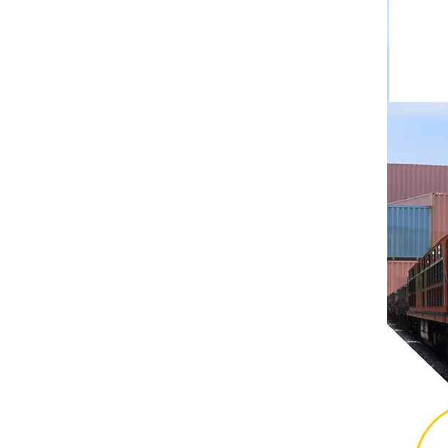
Rittal
BUSCHJOST
H3C
Triconex
ZIEHL-ABEGG
Bosch Rexroth
FESTO
Delta
Ti5 robot