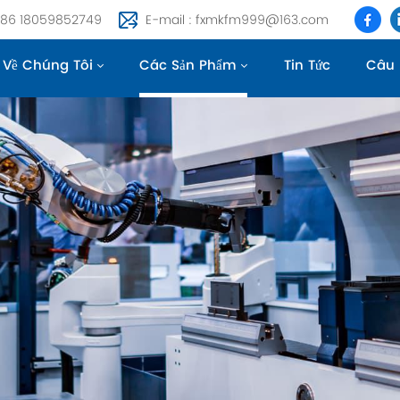
 +86 18059852749
E-mail : fxmkfm999@163.com
Về Chúng Tôi
Các Sản Phẩm
Tin Tức
Câu 