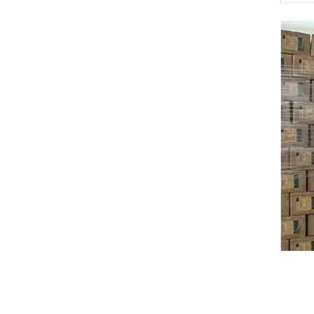
Swissbit
B&R
Parker
AZBIL
VACON
Eaton
SICK