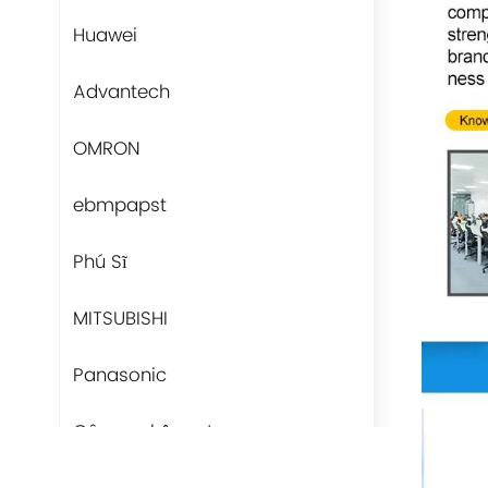
Huawei
Advantech
OMRON
ebmpapst
Phú Sĩ
MITSUBISHI
Panasonic
Công nghệ quạt