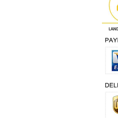
Người khác
LIÊN HỆ PHƯỢNG HOÀNG
Xinje
Mettler Toledo
PALL
YORK
Xsens
7OCEAN
ANSON