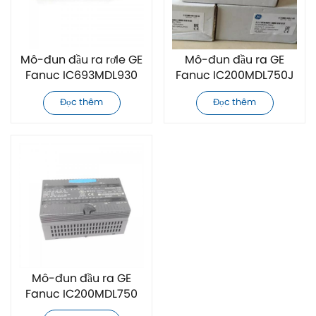
Mô-đun đầu ra rơle GE
Mô-đun đầu ra GE
Fanuc IC693MDL930
Fanuc IC200MDL750J
hoàn toàn mới
gốc mới
Đọc thêm
Đọc thêm
Mô-đun đầu ra GE
Fanuc IC200MDL750