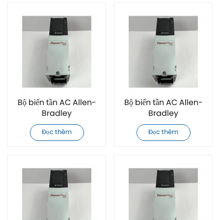
Bộ biến tần AC Allen-
Bộ biến tần AC Allen-
Bradley
Bradley
20F11GD014AA0NNNNN
20F11GD027AA0NNNNN
Đọc thêm
Đọc thêm
mới 100%
mới 100%