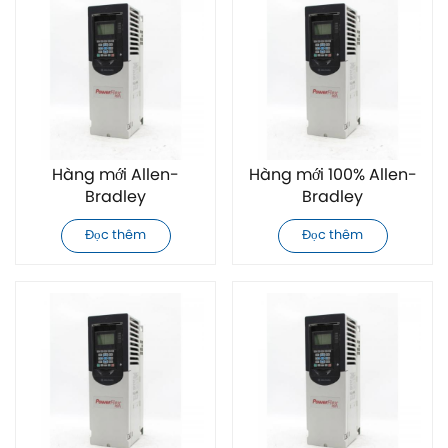
Hàng mới Allen-
Hàng mới 100% Allen-
Bradley
Bradley
20F11GC085JA0NNNNN
20F11GC2P1JA0NNNNN
Đọc thêm
Đọc thêm
biến tần AC
biến tần AC