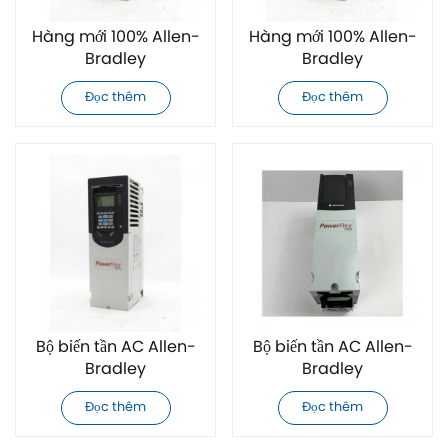
Hàng mới 100% Allen-
Hàng mới 100% Allen-
Bradley
Bradley
20F11GC3P5JA0NNNNN
20F11GC5P0JA0NNNNN
Đọc thêm
Đọc thêm
biến tần AC
biến tần AC
Bộ biến tần AC Allen-
Bộ biến tần AC Allen-
Bradley
Bradley
20F11GC8P7AA0NNNNN
20F11GC8P7JA0NNNNN
Đọc thêm
Đọc thêm
mới 100%
mới 100%