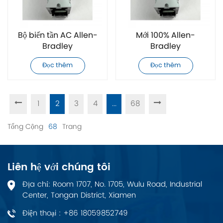
Bộ biến tần AC Allen-
Mới 100% Allen-
Bradley
Bradley
20F11GD034AA0NNNNN
20F11GD040AA0NNNNN
Đọc thêm
Đọc thêm
mới 100%
Biến tần AC
1
2
3
4
...
68
Tổng Cộng
68
Trang
Liên hệ với chúng tôi
Địa chỉ: Room 1707, No. 1705, Wulu Road, Industrial
Center, Tongan District, Xiamen
Điện thoại : +86 18059852749