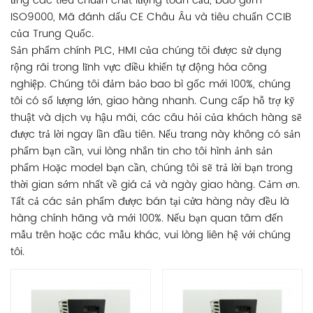
ứng các tiêu chuẩn chất lượng toàn cầu, bao gồm
ISO9000, Mã đánh dấu CE Châu Âu và tiêu chuẩn CCIB
của Trung Quốc.
Sản phẩm chính PLC, HMI của chúng tôi được sử dụng
rộng rãi trong lĩnh vực điều khiển tự động hóa công
nghiệp. Chúng tôi đảm bảo bao bì gốc mới 100%, chúng
tôi có số lượng lớn, giao hàng nhanh. Cung cấp hỗ trợ kỹ
thuật và dịch vụ hậu mãi, các câu hỏi của khách hàng sẽ
được trả lời ngay lần đầu tiên. Nếu trang này không có sản
phẩm bạn cần, vui lòng nhắn tin cho tôi hình ảnh sản
phẩm Hoặc model bạn cần, chúng tôi sẽ trả lời bạn trong
thời gian sớm nhất về giá cả và ngày giao hàng. Cảm ơn.
Tất cả các sản phẩm được bán tại cửa hàng này đều là
hàng chính hãng và mới 100%. Nếu bạn quan tâm đến
mẫu trên hoặc các mẫu khác, vui lòng liên hệ với chúng
tôi.