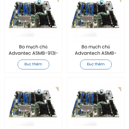
Bo mạch chủ
Bo mạch chủ
Advantec ASMB-913I-
Advantech ASMB-
00A1E hoàn toàn mới
913-00A1E hoàn toàn
Đọc thêm
Đọc thêm
mới