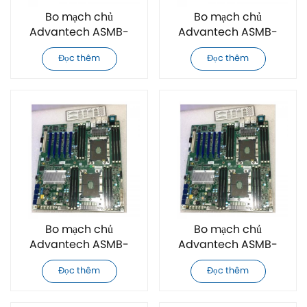
Bo mạch chủ
Bo mạch chủ
Advantech ASMB-
Advantech ASMB-
825T2-00A1E hoàn
823-00A1E hoàn toàn
Đọc thêm
Đọc thêm
toàn mới
mới
Bo mạch chủ
Bo mạch chủ
Advantech ASMB-
Advantech ASMB-
975T2-00A1 hoàn
925T2-00A1 hoàn
Đọc thêm
Đọc thêm
toàn mới
toàn mới