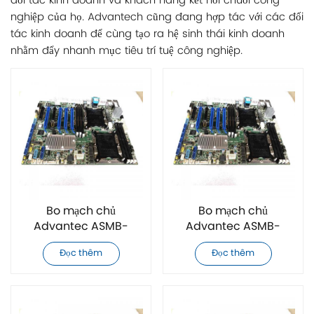
đối tác kinh doanh và khách hàng kết nối chuỗi công
nghiệp của họ. Advantech cũng đang hợp tác với các đối
tác kinh doanh để cùng tạo ra hệ sinh thái kinh doanh
nhằm đẩy nhanh mục tiêu trí tuệ công nghiệp.
Bo mạch chủ
Bo mạch chủ
Advantec ASMB-
Advantec ASMB-
782G4-00A1E hoàn
782G2-00A1E hoàn
Đọc thêm
Đọc thêm
toàn mới
toàn mới