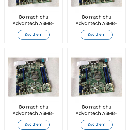
Bo mạch chủ
Bo mạch chủ
Advantech ASMB-
Advantech ASMB-
815I-00A1E hoàn toàn
831T2-00A1 hoàn toàn
Đọc thêm
Đọc thêm
mới
mới
Bo mạch chủ
Bo mạch chủ
Advantech ASMB-
Advantech ASMB-
586G4-00A1 hoàn
585G2-00A1E hoàn
Đọc thêm
Đọc thêm
toàn mới
toàn mới