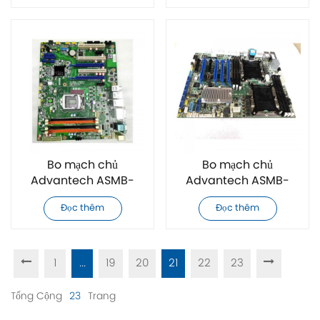
Bo mạch chủ
Bo mạch chủ
Advantech ASMB-
Advantech ASMB-
786G4-00A1E hoàn
786G2-00A1E hoàn
Đọc thêm
Đọc thêm
toàn mới
toàn mới
1
...
19
20
21
22
23
Tổng Cộng
23
Trang