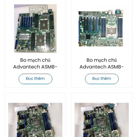
Bo mạch chủ
Bo mạch chủ
Advantech ASMB-
Advantech ASMB-
925I-00A1 hoàn toàn
815-00A1E hoàn toàn
Đọc thêm
Đọc thêm
mới
mới